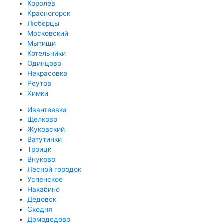
Королев
Красногорск
Люберцы
Московский
Мытищи
Котельники
Одинцово
Некрасовка
Реутов
Химки
Ивантеевка
Щелково
Жуковский
Ватутинки
Троицк
Внуково
Лесной городок
Успенское
Нахабино
Дедовск
Сходня
Домодедово