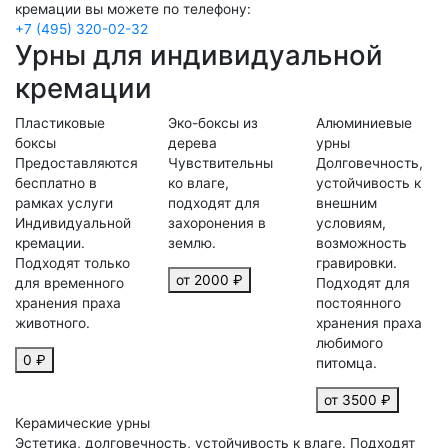
кремации вы можете по телефону:
+7 (495) 320-02-32
Урны для индивидуальной
кремации
Пластиковые
Эко-боксы из
Алюминиевые
боксы
дерева
урны
Предоставляются
Чувствительны
Долговечность,
бесплатно в
ко влаге,
устойчивость к
рамках услуги
подходят для
внешним
Индивидуальной
захоронения в
условиям,
кремации.
землю.
возможность
Подходят только
гравировки.
от 2000 ₽
для временного
Подходят для
хранения праха
постоянного
животного.
хранения праха
любимого
0 ₽
питомца.
от 3500 ₽
Керамические урны
Эстетика, долговечность, устойчивость к влаге. Подходят