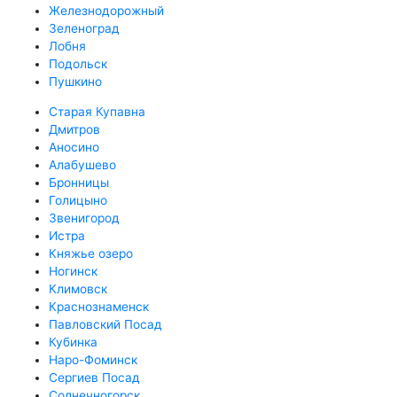
Железнодорожный
Зеленоград
Лобня
Подольск
Пушкино
Старая Купавна
Дмитров
Аносино
Алабушево
Бронницы
Голицыно
Звенигород
Истра
Княжье озеро
Ногинск
Климовск
Краснознаменск
Павловский Посад
Кубинка
Наро-Фоминск
Сергиев Посад
Солнечногорск