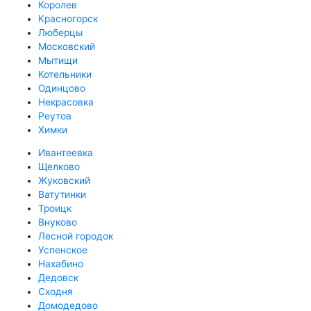
Королев
Красногорск
Люберцы
Московский
Мытищи
Котельники
Одинцово
Некрасовка
Реутов
Химки
Ивантеевка
Щелково
Жуковский
Ватутинки
Троицк
Внуково
Лесной городок
Успенское
Нахабино
Дедовск
Сходня
Домодедово