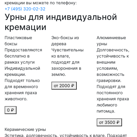
кремации вы можете по телефону:
+7 (495) 320-02-32
Урны для индивидуальной
кремации
Пластиковые
Эко-боксы из
Алюминиевые
боксы
дерева
урны
Предоставляются
Чувствительны
Долговечность,
бесплатно в
ко влаге,
устойчивость к
рамках услуги
подходят для
внешним
Индивидуальной
захоронения в
условиям,
кремации.
землю.
возможность
Подходят только
гравировки.
от 2000 ₽
для временного
Подходят для
хранения праха
постоянного
животного.
хранения праха
любимого
0 ₽
питомца.
от 3500 ₽
Керамические урны
Эстетика, долговечность, устойчивость к влаге. Подходят