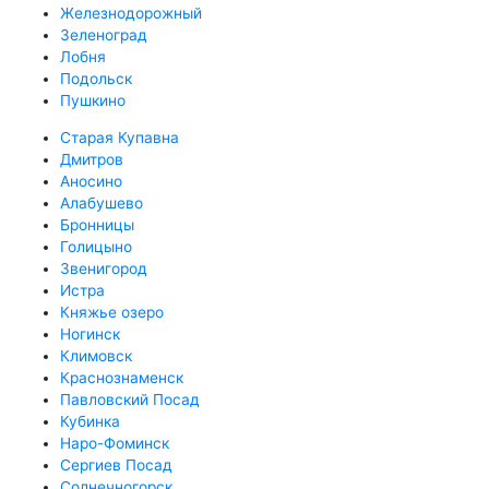
Железнодорожный
Зеленоград
Лобня
Подольск
Пушкино
Старая Купавна
Дмитров
Аносино
Алабушево
Бронницы
Голицыно
Звенигород
Истра
Княжье озеро
Ногинск
Климовск
Краснознаменск
Павловский Посад
Кубинка
Наро-Фоминск
Сергиев Посад
Солнечногорск