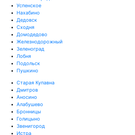
Успенское
Нахабино
Дедовск
Сходня
Домодедово
Железнодорожный
Зеленоград
Лобня
Подольск
Пушкино
Старая Купавна
Дмитров
Аносино
Алабушево
Бронницы
Голицыно
Звенигород
Истра