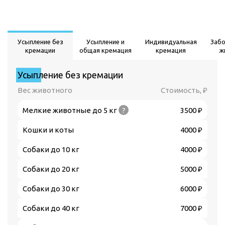
Усыпление без
Усыпление и
Индивидуальная
Заб
кремации
общая кремация
кремация
ж
Усыпление без кремации
Вес животного
Стоимость, ₽
Мелкие животные до 5 кг
?
3500 ₽
Кошки и коты
4000 ₽
Собаки до 10 кг
4000 ₽
Собаки до 20 кг
5000 ₽
Собаки до 30 кг
6000 ₽
Собаки до 40 кг
7000 ₽