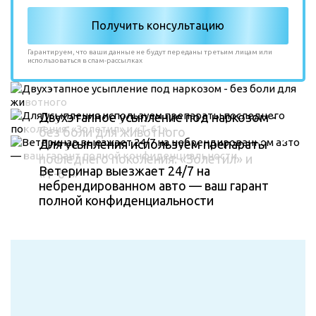
Гарантируем, что ваши данные не будут переданы третьим лицам или
использоваться в спам-рассылках
Двухэтапное усыпление под наркозом -
без боли для животного
Для усыпления используем препараты
последнего поколения: «Золетил» и
Ветеринар выезжает 24/7 на
«Т-61»
небрендированном авто — ваш гарант
полной конфиденциальности