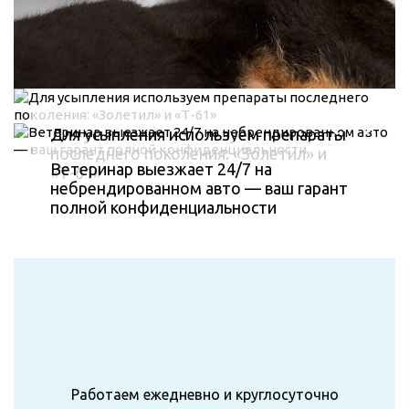
Для усыпления используем препараты
последнего поколения: «Золетил» и
Ветеринар выезжает 24/7 на
«Т-61»
небрендированном авто — ваш гарант
полной конфиденциальности
Работаем ежедневно и круглосуточно