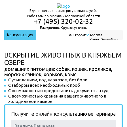
Единая ветеринарная ритуальная служба
Работаем по Москве и Московской области
+7 (495) 320-02-32
Ежедневно. Круглосуточно.
Консультация
Ваш город:
Москва
Санкт-Петербург
Нижний Новгород
Екатеринбург
ВСКРЫТИЕ ЖИВОТНЫХ В КНЯЖЬЕМ
Новосибирск
ОЗЕРЕ
домашних питомцев: собак, кошек, кроликов,
морских свинок, хорьков, крыс
С усыплением, под наркозом, без боли
С забором всех необходимых проб
С возможностью предоставить документы в суд
С возможностью хранения вашего животного в
холодильной камере
Получите онлайн-консультацию ветеринара