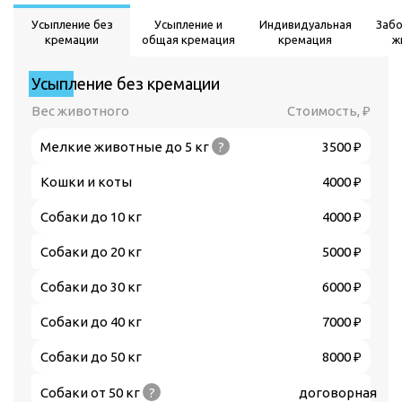
Усыпление без
Усыпление и
Индивидуальная
Заб
кремации
общая кремация
кремация
ж
Усыпление без кремации
Вес животного
Стоимость, ₽
Мелкие животные до 5 кг
?
3500 ₽
Кошки и коты
4000 ₽
Собаки до 10 кг
4000 ₽
Собаки до 20 кг
5000 ₽
Собаки до 30 кг
6000 ₽
Собаки до 40 кг
7000 ₽
Собаки до 50 кг
8000 ₽
Собаки от 50 кг
?
договорная