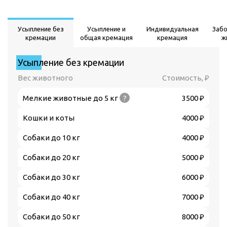
Усыпление без
Усыпление и
Индивидуальная
Заб
кремации
общая кремация
кремация
ж
Усыпление без кремации
Вес животного
Стоимость, ₽
Мелкие животные до 5 кг
?
3500 ₽
Кошки и коты
4000 ₽
Собаки до 10 кг
4000 ₽
Собаки до 20 кг
5000 ₽
Собаки до 30 кг
6000 ₽
Собаки до 40 кг
7000 ₽
Собаки до 50 кг
8000 ₽