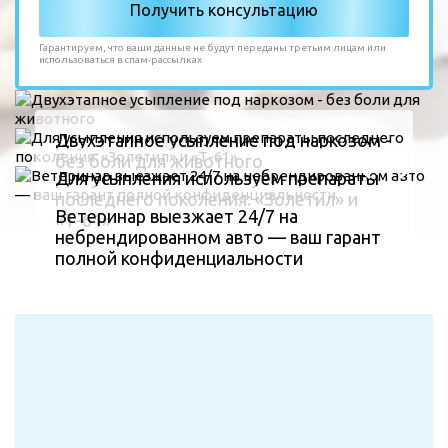
Гарантируем, что ваши данные не будут переданы третьим лицам или
использоваться в спам-рассылках
Двухэтапное усыпление под наркозом -
без боли для животного
Для усыпления используем препараты
последнего поколения: «Золетил» и
Ветеринар выезжает 24/7 на
«Т-61»
небрендированном авто — ваш гарант
полной конфиденциальности