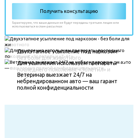
Гарантируем, что ваши данные не будут переданы третьим лицам или
использоваться в спам-рассылках
Двухэтапное усыпление под наркозом -
без боли для животного
Для усыпления используем препараты
последнего поколения: «Золетил» и
Ветеринар выезжает 24/7 на
«Т-61»
небрендированном авто — ваш гарант
полной конфиденциальности