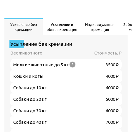
Усыпление без
Усыпление и
Индивидуальная
Заб
кремации
общая кремация
кремация
ж
Усыпление без кремации
Вес животного
Стоимость, ₽
Мелкие животные до 5 кг
?
3500 ₽
Кошки и коты
4000 ₽
Собаки до 10 кг
4000 ₽
Собаки до 20 кг
5000 ₽
Собаки до 30 кг
6000 ₽
Собаки до 40 кг
7000 ₽