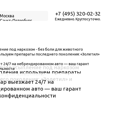
+7 (495) 320-02-32
Москва
Ежедневно. Круглосуточно.
Санкт-Петербург
Нижний Новгород
Екатеринбург
Новосибирск
пное усыпление под наркозом
пления используем препараты
ли для животного
его поколения: «Золетил» и
ар выезжает 24/7 на
ированном авто — ваш гарант
конфиденциальности