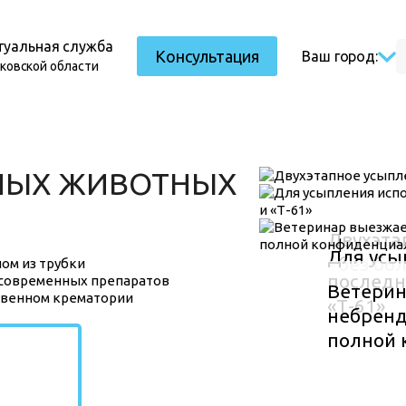
туальная служба
Консультация
Ваш город:
сковской области
НЫХ ЖИВОТНЫХ
Двухэта
Для усы
- без бо
ом из трубки
последн
 современных препаратов
Ветерин
твенном крематории
«Т-61»
небренд
полной 