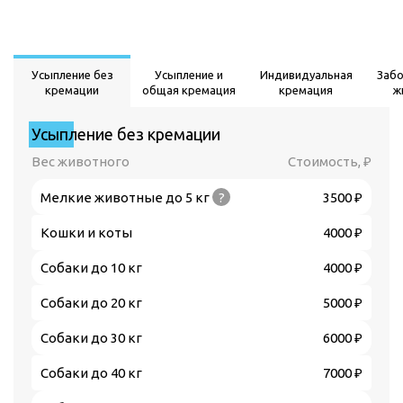
Усыпление без
Усыпление и
Индивидуальная
Заб
кремации
общая кремация
кремация
ж
Усыпление без кремации
Вес животного
Стоимость, ₽
Мелкие животные до 5 кг
?
3500 ₽
Кошки и коты
4000 ₽
Собаки до 10 кг
4000 ₽
Собаки до 20 кг
5000 ₽
Собаки до 30 кг
6000 ₽
Собаки до 40 кг
7000 ₽