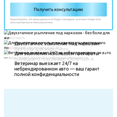
Гарантируем, что ваши данные не будут переданы третьим лицам или
использоваться в спам-рассылках
Двухэтапное усыпление под наркозом -
без боли для животного
Для усыпления используем препараты
последнего поколения: «Золетил» и
Ветеринар выезжает 24/7 на
«Т-61»
небрендированном авто — ваш гарант
полной конфиденциальности